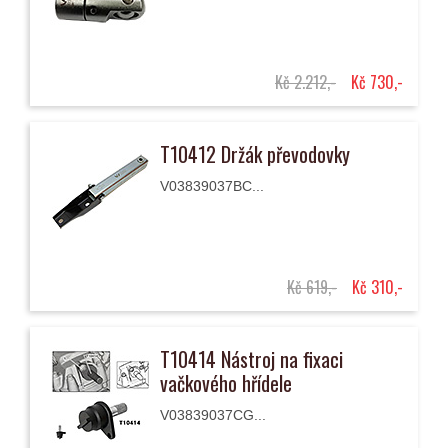
Kč 2.212,-
Kč 730,-
T10412 Držák převodovky
V03839037BC...
Kč 619,-
Kč 310,-
T10414 Nástroj na fixaci
vačkového hřídele
V03839037CG...