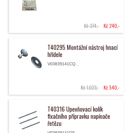
Kč 374,-
Kč 240,-
T40295 Montážní nástroj hnací
hřídele
V03839141CQ...
Kč 1.023,-
Kč 540,-
T40316 Upevňovací kolík
fixačního přípravku napínače
řetězu
V03839141DS...