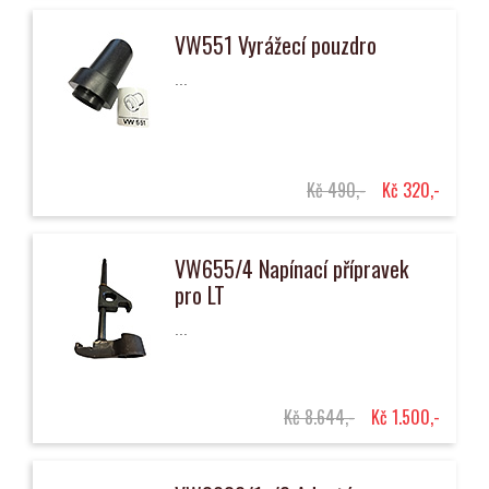
VW551 Vyrážecí pouzdro
...
Kč 490,-
Kč 320,-
VW655/4 Napínací přípravek
pro LT
...
Kč 8.644,-
Kč 1.500,-