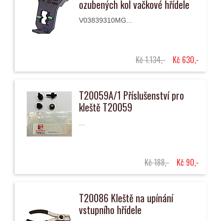
ozubených kol vačkové hřídele
V03839310MG...
Kč 1.134,-
Kč 630,-
T20059A/1 Příslušenství pro
kleště T20059
...
Kč 188,-
Kč 90,-
T20086 Kleště na upínání
vstupního hřídele