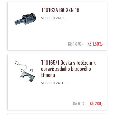
T10162A Bit XZN 18
V03839124FT...
Kč 1.670,-
Kč 1.503,-
T10165/1 Deska s řetězem k
opravě zadního brzdového
třmenu
V03839124TL...
Kč 613,-
Kč 280,-