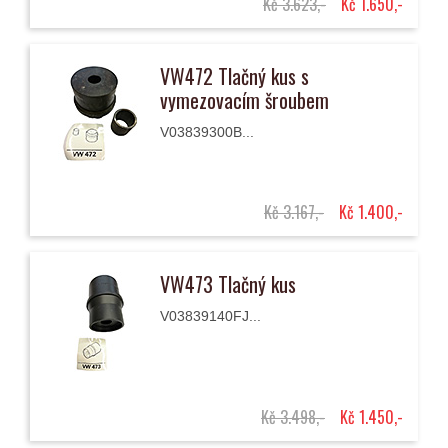
Kč 3.623,-
Kč 1.650,-
VW472 Tlačný kus s
vymezovacím šroubem
V03839300B...
Kč 3.167,-
Kč 1.400,-
VW473 Tlačný kus
V03839140FJ...
Kč 3.498,-
Kč 1.450,-