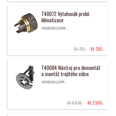
T40072 Vytahovák prvků
klimatizace
V03839111RM...
Kč 791,-
Kč 350,-
T40084 Nástroj pro demontáž
a montáž trojitého válce
V03839111PP...
Kč 9.426,-
Kč 2.500,-