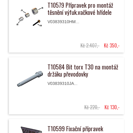
T10579 Přípravek pro montáž
těsnění výfuk.vačkové hřídele
V03839310HM...
Kč 2.407,-
Kč 350,-
T10584 Bit torx T30 na montáž
držáku převodovky
V03839310JA...
Kč 220,-
Kč 130,-
T10599 Fixační přípravek