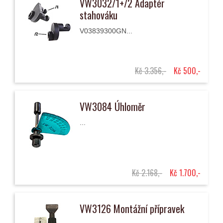
VW3032/1+/2 Adaptér
stahováku
V03839300GN...
Kč 3.356,-
Kč 500,-
VW3084 Úhloměr
...
Kč 2.168,-
Kč 1.700,-
VW3126 Montážní přípravek