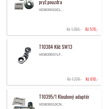
pryž.pouzdra
V03839310CL...
Kč 1.350,-
Kč 570,-
T10384 Klíč SW13
V03839037LF...
Kč 1.228,-
Kč 610,-
T10395/1 Kloubový adaptér
V03839310CN...