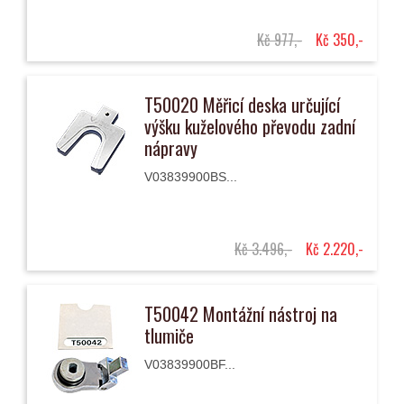
Kč 977,-
Kč 350,-
T50020 Měřicí deska určující
výšku kuželového převodu zadní
nápravy
V03839900BS...
Kč 3.496,-
Kč 2.220,-
T50042 Montážní nástroj na
tlumiče
V03839900BF...