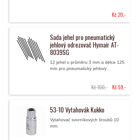
Picospeed HVLP.
Kč 20,-
Sada jehel pro pneumatický
jehlový odrezovač Hymair AT-
8039SG
12 jehel o průměru 3 mm a délce 125
mm pro pneumatický jehlový
odrezovač Hymair AT-8039SG...
Kč 100,-
Kč 59,-
53-10 Vytahovák Kukko
Vytahovač svorníkových šroubů 10
mm.