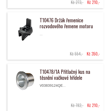
Kč 273,-
Kč 210,-
T10476 Držák řemenice
rozvodového řemene motoru
...
Kč 554,-
Kč 350,-
T10478/1A Přítlačný kus na
těsnění vačkové hřídele
V03839124QE...
Kč 782,-
Kč 210,-