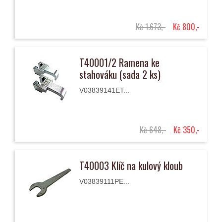
Kč 1.673,-
Kč 800,-
T40001/2 Ramena ke
stahováku (sada 2 ks)
V03839141ET...
Kč 648,-
Kč 350,-
T40003 Klíč na kulový kloub
V03839111PE...