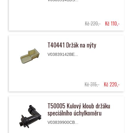
Kč 220,-
Kč 110,-
T40441 Držák na nýty
V03839142BE...
Kč 315,-
Kč 220,-
T50005 Kulový kloub držáku
speciálního úchylkoměru
V03839900CB...