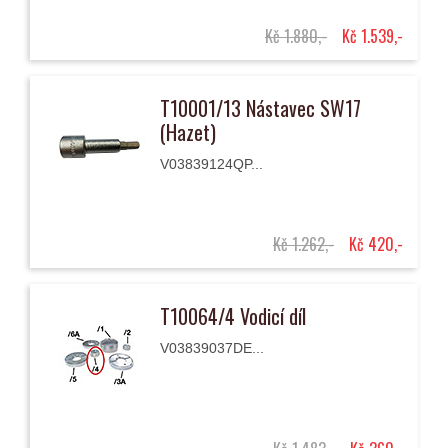
Kč 1.880,-
Kč 1.539,-
T10001/13 Nástavec SW17
(Hazet)
V03839124QP...
Kč 1.262,-
Kč 420,-
T10064/4 Vodicí díl
V03839037DE...