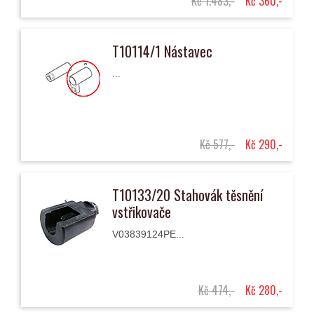
Kč 1.483,-
Kč 360,-
T10114/1 Nástavec
...
Kč 577,-
Kč 290,-
T10133/20 Stahovák těsnění
vstřikovače
V03839124PE...
Kč 474,-
Kč 280,-