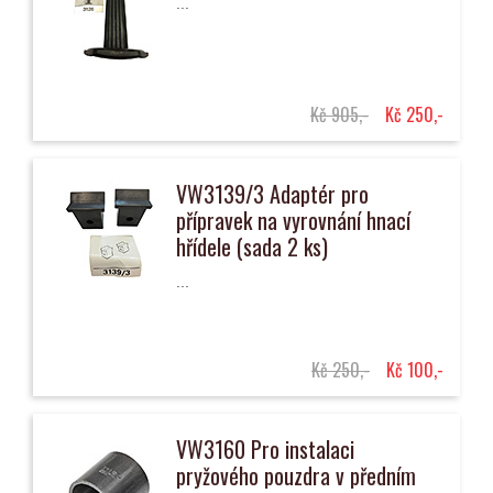
...
Kč 905,-
Kč 250,-
VW3139/3 Adaptér pro
přípravek na vyrovnání hnací
hřídele (sada 2 ks)
...
Kč 250,-
Kč 100,-
VW3160 Pro instalaci
pryžového pouzdra v předním