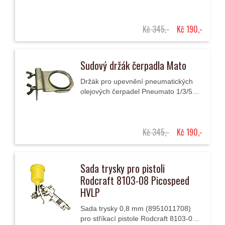
na konstrukci pojízdného vozíku.
Kč 345,-
Kč 190,-
Sudový držák čerpadla Mato
Držák pro upevnění pneumatických
olejových čerpadel Pneumato 1/3/5
na sudy s oleji 50/60 l (350-390 mm).
Kč 345,-
Kč 190,-
Sada trysky pro pistoli
Rodcraft 8103-08 Picospeed
HVLP
Sada trysky 0,8 mm (8951011708)
pro stříkací pistole Rodcraft 8103-08