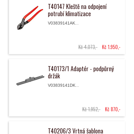
T40147 Kleště na odpojení
potrubí klimatizace
V03839141AK...
Kč 4.073,-
Kč 1.950,-
T40173/1 Adaptér - podpůrný
držák
V03839141DK...
Kč 1.952,-
Kč 870,-
T40206/3 Vrtná šablona