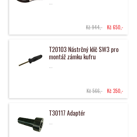
...
Kč 944,-
Kč 650,-
T20103 Nástrčný klíč SW3 pro
montáž zámku kufru
...
Kč 566,-
Kč 350,-
T30117 Adaptér
...