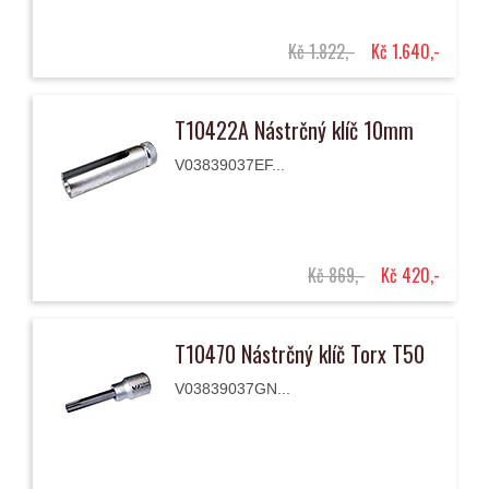
Kč 1.822,-
Kč 1.640,-
T10422A Nástrčný klíč 10mm
V03839037EF...
Kč 869,-
Kč 420,-
T10470 Nástrčný klíč Torx T50
V03839037GN...