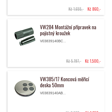
Kč 1.655,-
Kč 860,-
VW284 Montážní přípravek na
pojistný kroužek
V03839140BC...
Kč 5.197,-
Kč 1.500,-
VW385/17 Koncová měřicí
deska 50mm
V03839140AB...