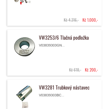
Kč 4.316,-
Kč 1.000,-
VW3253/6 Tlačná podložka
V03839303GN...
Kč 618,-
Kč 200,-
VW3281 Trubkový nástavec
V03839303BC...