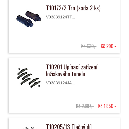
T10172/2 Trn (sada 2 ks)
V03839124TP...
Kč 630,-
Kč 290,-
T10201 Upínací zařízení
ložiskového tunelu
V03839124JA...
Kč 2.887,-
Kč 1.850,-
T10205/13 Tlačný díl