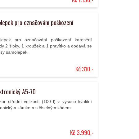
lepek pro označování poškození
epek pro označování poškození karosérií
y 2 šipky, 1 kroužek a 1 pravítko a dodává se
kusy samolepek.
Kč 310,-
ktronický A5-70
or střední velikosti (100 l) z vysoce kvalitní
ktronickým zámkem s číselným kódem.
Kč 3.990,-