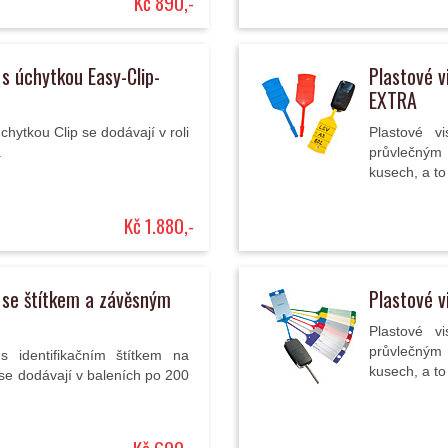
Kč 890,-
 s úchytkou Easy-Clip-
Plastové v
EXTRA
chytkou Clip se dodávají v roli
Plastové v
.
průvlečným
kusech, a to
Kč 1.880,-
e se štítkem a závěsným
Plastové v
Plastové v
průvlečným
s identifikačním štítkem na
kusech, a to
e dodávají v baleních po 200