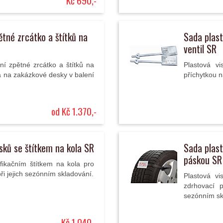
Kč 690,-
ětné zrcátko a štítků na
Sada plast
ventil SR
řní zpětné zrcátko a štítků na
Plastová vi
a na zakázkové desky v balení
příchytkou n
od Kč 1.370,-
sků se štítkem na kola SR
Sada plast
páskou SR
ifikačním štítkem na kola pro
ři jejich sezónním skladování.
Plastová vi
zdrhovací 
sezónním sk
Kč 1.040,-