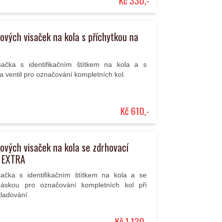
Kč 330,-
ových visaček na kola s příchytkou na
sačka s identifikačním štítkem na kola a s
a ventil pro označování kompletních kol.
Kč 610,-
ových visaček na kola se zdrhovací
 EXTRA
sačka s identifikačním štítkem na kola a se
páskou pro označování kompletních kol při
ladování.
Kč 1.130,-