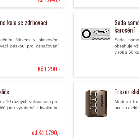
na kola se zdrhovací
Sada samo
karosérií
ikačním štítkem v plastovém
Sada samol
vací páskou pro označování
obsahuje vžd
v roli s 50 
Kč 1.290,-
klíče
Trezor ele
e v 10 různých velikostech pro
Moderní trez
čů jsou vyrobené z kvalitního
oceli s ele
od Kč 1.790,-