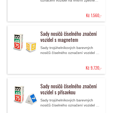
označení vozidel na vnitřní zpětné
zrcátko.
Kč 1.560,-
Sady nosičů číselného značení
vozidel s magnetem
Sady trojúhelníkových barevných
nosičů číselného označení vozidel s
magnetem pro upevnění na střechu
vozidla.
Kč 9.720,-
Sady nosičů číselného značení
vozidel s přísavkou
Sady trojúhelníkových barevných
nosičů číselného označení vozidel s
přísavkou pro upevnění na střechu