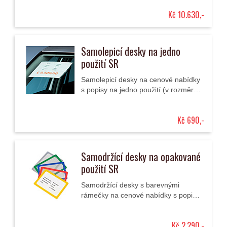
vozidla.
Kč 10.630,-
Samolepicí desky na jedno
použití SR
Samolepicí desky na cenové nabídky
s popisy na jedno použití (v rozměru
220x300 mm).
Kč 690,-
Samodržící desky na opakované
použití SR
Samodržící desky s barevnými
rámečky na cenové nabídky s popisy
na opakované použití (v rozměrech
A4 a A3).
Kč 2.290,-