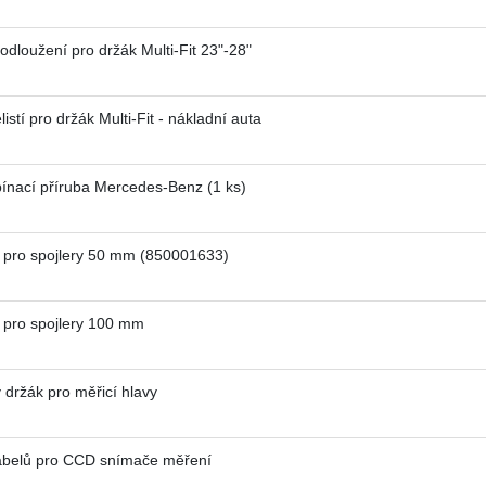
loužení pro držák Multi-Fit 23"-28"
tí pro držák Multi-Fit - nákladní auta
nací příruba Mercedes-Benz (1 ks)
pro spojlery 50 mm (850001633)
pro spojlery 100 mm
ržák pro měřicí hlavy
belů pro CCD snímače měření