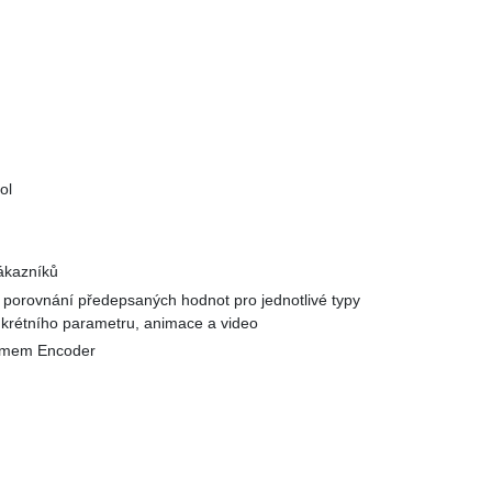
ol
zákazníků
ě porovnání předepsaných hodnot pro jednotlivé typy
krétního parametru, animace a video
stémem Encoder