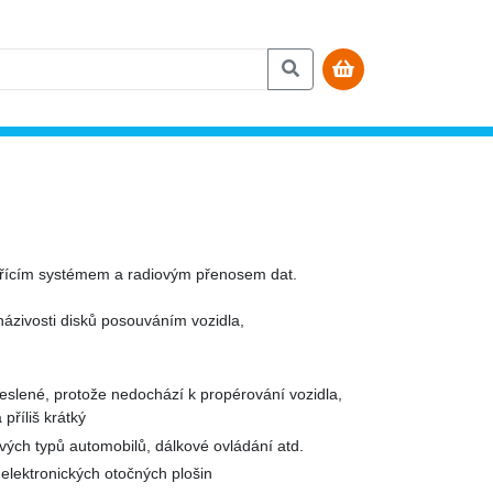
ěřícím systémem a radiovým přenosem dat.
ázivosti disků posouváním vozidla,
reslené, protože nedochází k propérování vozidla,
příliš krátký
vých typů automobilů, dálkové ovládání atd.
elektronických otočných plošin