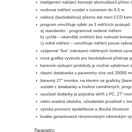
inteligentní nabíjecí koncept akumulátorů přímo n
možnost měření vozidel s rozvorem do 6,5 m
radiový (bezkabelový) přenos dat mezi CCD ka
program umožňuje výběr ze 3 měřících postupů:
a) standardní - programově vedené měření
b) rychlé – okamžité změření bez nutnosti kompe
c) volné měření – umožňuje měření pouze vybra
vzájemné "live" zobrazení měřených hodnot usn
nová grafika vyvinutá pro bezdotykové přístroje p
barevné výstupní protokoly je možné vytisknout 
vlastní databanka s parametry více než 20000 mo
barevný 27" monitor, na kterém se graficky (bar
vozidel z databanky a hodnot naměřených, prog
součástí dodávky je pojízdná skříň s PC, 27"-mon
velmi snadná obsluha, uživatelské prostředí v č
vysoká provozní spolehlivost a dlouhá životnost
kvalita garantovaná renomovaným německým v
Parametry: