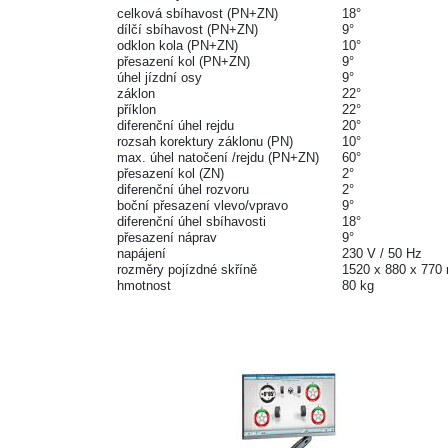
celková sbíhavost (PN+ZN)
18°
dílčí sbíhavost (PN+ZN)
9°
odklon kola (PN+ZN)
10°
přesazení kol (PN+ZN)
9°
úhel jízdní osy
9°
záklon
22°
příklon
22°
diferenční úhel rejdu
20°
rozsah korektury záklonu (PN)
10°
max. úhel natočení /rejdu (PN+ZN)
60°
přesazení kol (ZN)
2°
diferenční úhel rozvoru
2°
boční přesazení vlevo/vpravo
9°
diferenční úhel sbíhavosti
18°
přesazení náprav
9°
napájení
230 V / 50 Hz
rozměry pojízdné skříně
1520 x 880 x 77
hmotnost
80 kg