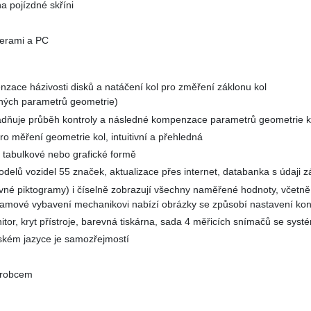
a pojízdné skříni
merami a PC
nzace házivosti disků a natáčení kol pro změření záklonu kol
ných parametrů geometrie)
adňuje průběh kontroly a následné kompenzace parametrů geometrie k
ro měření geometrie kol, intuitivní a přehledná
v tabulkové nebo grafické formě
delů vozidel 55 značek, aktualizace přes internet, databanka s údaji 
evné piktogramy) i číselně zobrazují všechny naměřené hodnoty, včetn
ramové vybavení mechanikovi nabízí obrázky se způsobí nastavení kon
itor, kryt přístroje, barevná tiskárna, sada 4 měřicích snímačů se sy
eském jazyce je samozřejmostí
ýrobcem