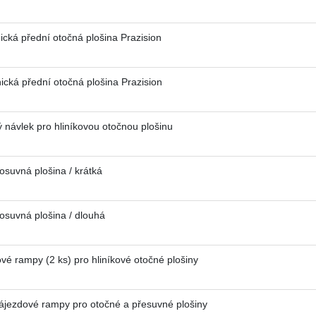
á přední otočná plošina Prazision
cká přední otočná plošina Prazision
vlek pro hliníkovou otočnou plošinu
uvná plošina / krátká
suvná plošina / dlouhá
 rampy (2 ks) pro hliníkové otočné plošiny
jezdové rampy pro otočné a přesuvné plošiny