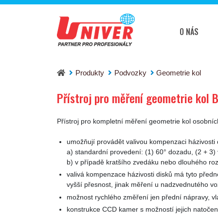
O NÁS
Přístroj pro měření geometrie kol Beissbarth 
Produkty
Podvozky
Geometrie kol
Přístroj pro měření geometrie kol 
Přístroj pro kompletní měření geometrie kol osob
umožňují provádět valivou kompenzaci házivosti
a) standardní provedení: (1) 60° dozadu, (2 + 3
b) v případě kratšího zvedáku nebo dlouhého rozv
valivá kompenzace házivosti disků má tyto předno
vyšší přesnost, jinak měření u nadzvednutého vozi
možnost rychlého změření jen přední nápravy, vla
konstrukce CCD kamer s možností jejich natočení