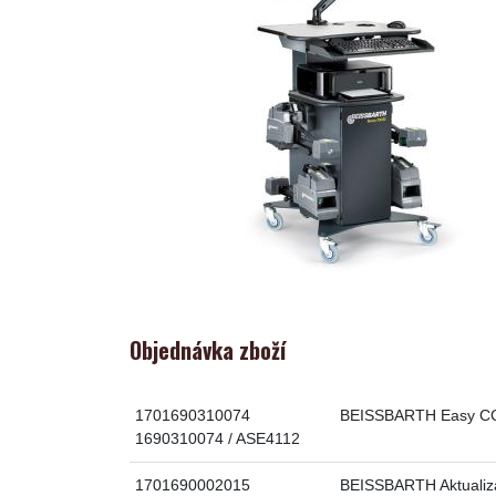
Objednávka zboží
1701690310074
BEISSBARTH Easy CCD
1690310074 / ASE4112
1701690002015
BEISSBARTH Aktualiza