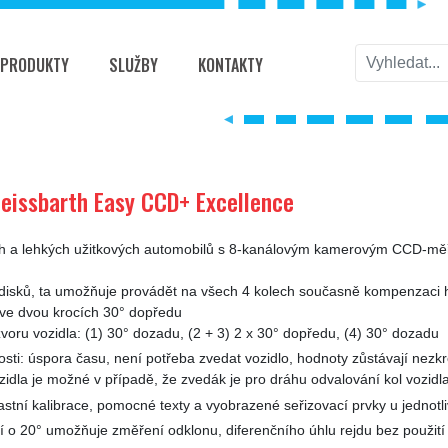
PRODUKTY
SLUŽBY
KONTAKTY
Easy CCD+ Excellence
Beissbarth Easy CCD+ Excellence
ních a lehkých užitkových automobilů s 8-kanálovým kamerovým CCD-m
 disků, ta umožňuje provádět na všech 4 kolech současně kompenzaci h
) ve dvou krocích 30° dopředu
oru vozidla: (1) 30° dozadu, (2 + 3) 2 x 30° dopředu, (4) 30° dozadu
sti: úspora času, není potřeba zvedat vozidlo, hodnoty zůstávají nezk
dla je možné v případě, že zvedák je pro dráhu odvalování kol vozidla 
stní kalibrace, pomocné texty a vyobrazené seřizovací prvky u jednotli
 o 20° umožňuje změření odklonu, diferenčního úhlu rejdu bez použití 